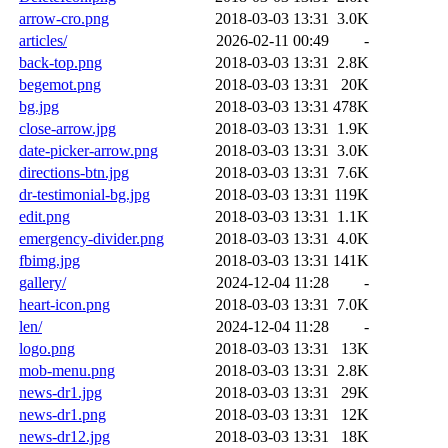
arrow-cro.png
2018-03-03 13:31
3.0K
articles/
2026-02-11 00:49
-
back-top.png
2018-03-03 13:31
2.8K
begemot.png
2018-03-03 13:31
20K
bg.jpg
2018-03-03 13:31
478K
close-arrow.jpg
2018-03-03 13:31
1.9K
date-picker-arrow.png
2018-03-03 13:31
3.0K
directions-btn.jpg
2018-03-03 13:31
7.6K
dr-testimonial-bg.jpg
2018-03-03 13:31
119K
edit.png
2018-03-03 13:31
1.1K
emergency-divider.png
2018-03-03 13:31
4.0K
fbimg.jpg
2018-03-03 13:31
141K
gallery/
2024-12-04 11:28
-
heart-icon.png
2018-03-03 13:31
7.0K
len/
2024-12-04 11:28
-
logo.png
2018-03-03 13:31
13K
mob-menu.png
2018-03-03 13:31
2.8K
news-dr1.jpg
2018-03-03 13:31
29K
news-dr1.png
2018-03-03 13:31
12K
news-dr12.jpg
2018-03-03 13:31
18K