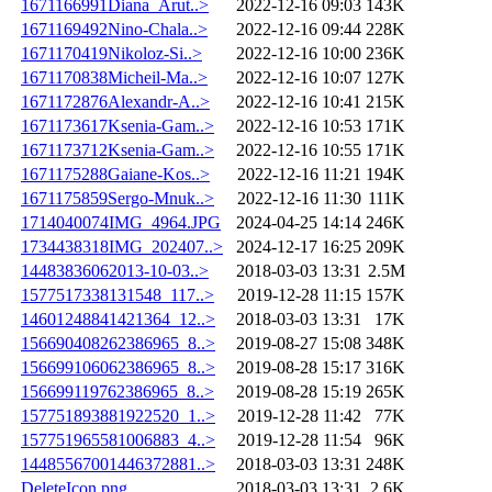
1671166991Diana_Arut..>
2022-12-16 09:03
143K
1671169492Nino-Chala..>
2022-12-16 09:44
228K
1671170419Nikoloz-Si..>
2022-12-16 10:00
236K
1671170838Micheil-Ma..>
2022-12-16 10:07
127K
1671172876Alexandr-A..>
2022-12-16 10:41
215K
1671173617Ksenia-Gam..>
2022-12-16 10:53
171K
1671173712Ksenia-Gam..>
2022-12-16 10:55
171K
1671175288Gaiane-Kos..>
2022-12-16 11:21
194K
1671175859Sergo-Mnuk..>
2022-12-16 11:30
111K
1714040074IMG_4964.JPG
2024-04-25 14:14
246K
1734438318IMG_202407..>
2024-12-17 16:25
209K
14483836062013-10-03..>
2018-03-03 13:31
2.5M
1577517338131548_117..>
2019-12-28 11:15
157K
14601248841421364_12..>
2018-03-03 13:31
17K
156690408262386965_8..>
2019-08-27 15:08
348K
156699106062386965_8..>
2019-08-28 15:17
316K
156699119762386965_8..>
2019-08-28 15:19
265K
157751893881922520_1..>
2019-12-28 11:42
77K
157751965581006883_4..>
2019-12-28 11:54
96K
14485567001446372881..>
2018-03-03 13:31
248K
DeleteIcon.png
2018-03-03 13:31
2.6K