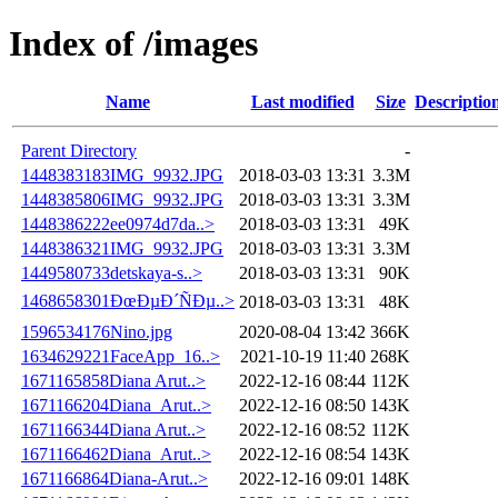
Index of /images
Name
Last modified
Size
Descriptio
Parent Directory
-
1448383183IMG_9932.JPG
2018-03-03 13:31
3.3M
1448385806IMG_9932.JPG
2018-03-03 13:31
3.3M
1448386222ee0974d7da..>
2018-03-03 13:31
49K
1448386321IMG_9932.JPG
2018-03-03 13:31
3.3M
1449580733detskaya-s..>
2018-03-03 13:31
90K
1468658301ÐœÐµÐ´ÑÐµ..>
2018-03-03 13:31
48K
1596534176Nino.jpg
2020-08-04 13:42
366K
1634629221FaceApp_16..>
2021-10-19 11:40
268K
1671165858Diana Arut..>
2022-12-16 08:44
112K
1671166204Diana_Arut..>
2022-12-16 08:50
143K
1671166344Diana Arut..>
2022-12-16 08:52
112K
1671166462Diana_Arut..>
2022-12-16 08:54
143K
1671166864Diana-Arut..>
2022-12-16 09:01
148K